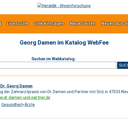
g
Livesuche
Link eintragen
Neue Seiten
Neues aus d
Georg Damen im Katalog WebFee
Suchen im Webkatalog:
 Dr. Georg Damen
ng der Zahnarztpraxis von Dr. Damen und Partner mit Sitz in 47533 Kle
ww.dr-damen-und-partner.de
:
Gesundheit
»
Ärzte