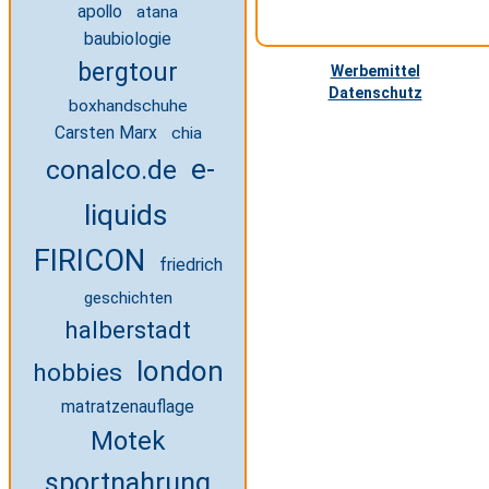
apollo
atana
baubiologie
bergtour
Werbemittel
Datenschutz
boxhandschuhe
Carsten Marx
chia
e-
conalco.de
liquids
FIRICON
friedrich
geschichten
halberstadt
london
hobbies
matratzenauflage
Motek
sportnahrung