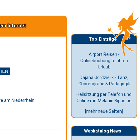
em Internet
Top-Einträge
Airport.Reisen -
Onlinebuchung für ihren
Urlaub
Dajana Gordzielik - Tanz,
Choreografie & Pädagogik
Heilsitzung per Telefon und
ve am Niederrhein.
Online mit Melanie Sippelus
[mehr neue Seiten]
Webkatalog News