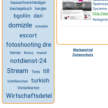
bausachverständiger
Spannsys
bautagebuch
bergler
Systeme
http://ww
bgollin
dari
Kategorie
domizile
ereader
escort
fotoshooting dresden
Werbemittel
haman
Kreuz
maxel
Datenschutz
notdienst-24
Stream
till
Tena
turkish
trinkflaschen
Visitenkarten
Wirtschaftsdetektei