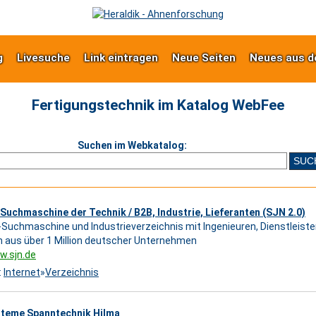
g
Livesuche
Link eintragen
Neue Seiten
Neues aus d
Fertigungstechnik im Katalog WebFee
Suchen im Webkatalog:
 Suchmaschine der Technik / B2B, Industrie, Lieferanten (SJN 2.0)
Suchmaschine und Industrieverzeichnis mit Ingenieuren, Dienstleister
 aus über 1 Million deutscher Unternehmen
w.sjn.de
:
Internet
»
Verzeichnis
teme Spanntechnik Hilma