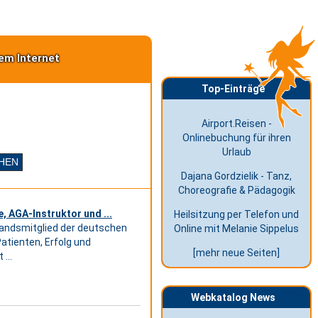
em Internet
Top-Einträge
Airport.Reisen -
Onlinebuchung für ihren
Urlaub
Dajana Gordzielik - Tanz,
Choreografie & Pädagogik
, AGA-Instruktor und ...
Heilsitzung per Telefon und
tandsmitglied der deutschen
Online mit Melanie Sippelus
atienten, Erfolg und
[mehr neue Seiten]
...
Webkatalog News