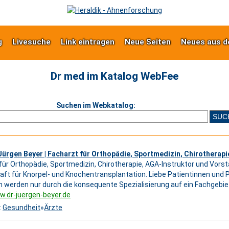
g
Livesuche
Link eintragen
Neue Seiten
Neues aus d
Dr med im Katalog WebFee
Suchen im Webkatalog:
Jürgen Beyer | Facharzt für Orthopädie, Sportmedizin, Chirotherapie
für Orthopädie, Sportmedizin, Chirotherapie, AGA-Instruktor und Vors
aft für Knorpel- und Knochentransplantation. Liebe Patientinnen und P
n werden nur durch die konsequente Spezialisierung auf ein Fachgebiet 
w.dr-juergen-beyer.de
:
Gesundheit
»
Ärzte