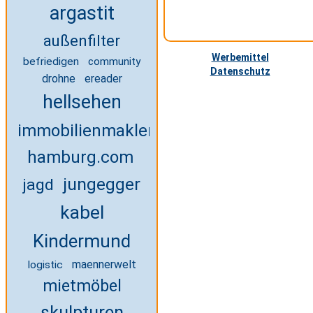
argastit
außenfilter
Werbemittel
befriedigen
community
Datenschutz
drohne
ereader
hellsehen
immobilienmakler-
hamburg.com
jungegger
jagd
kabel
Kindermund
maennerwelt
logistic
mietmöbel
skulpturen