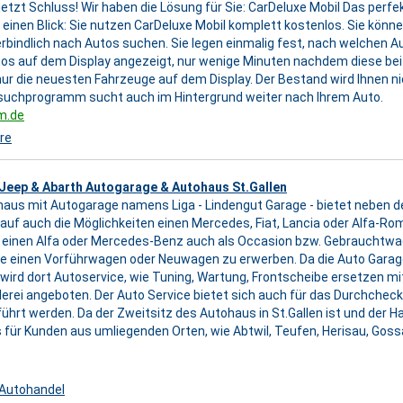
 jetzt Schluss! Wir haben die Lösung für Sie: CarDeluxe Mobil Das pe
f einen Blick: Sie nutzen CarDeluxe Mobil komplett kostenlos. Sie könn
bindlich nach Autos suchen. Sie legen einmalig fest, nach welchen Au
s auf dem Display angezeigt, nur wenige Minuten nachdem diese bei
nur die neuesten Fahrzeuge auf dem Display. Der Bestand wird Ihnen n
osuchprogramm sucht auch im Hintergrund weiter nach Ihrem Auto.
m.de
re
 Jeep & Abarth Autogarage & Autohaus St.Gallen
aus mit Autogarage namens Liga - Lindengut Garage - bietet neben 
auf auch die Möglichkeiten einen Mercedes, Fiat, Lancia oder Alfa-Ro
einen Alfa oder Mercedes-Benz auch als Occasion bzw. Gebrauchtwag
e einen Vorführwagen oder Neuwagen zu erwerben. Da die Auto Garag
wird dort Autoservice, wie Tuning, Wartung, Frontscheibe ersetzen m
erei angeboten. Der Auto Service bietet sich auch für das Durchchec
hrt werden. Da der Zweitsitz des Autohaus in St.Gallen ist und der Haup
ür Kunden aus umliegenden Orten, wie Abtwil, Teufen, Herisau, Gossa
Autohandel