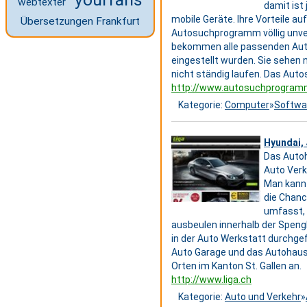
webtexter
damit ist
mobile Geräte. Ihre Vorteile au
Übersetzungen Frankfurt
Autosuchprogramm völlig unver
bekommen alle passenden Auto
eingestellt wurden. Sie sehen 
nicht ständig laufen. Das Aut
http://www.autosuchprogram
Kategorie:
Computer
»
Softwa
Hyundai,
Das Autoh
Auto Verk
Man kann 
die Chanc
umfasst, 
ausbeulen innerhalb der Spengl
in der Auto Werkstatt durchgefü
Auto Garage und das Autohaus f
Orten im Kanton St. Gallen an.
http://www.liga.ch
Kategorie:
Auto und Verkehr
»