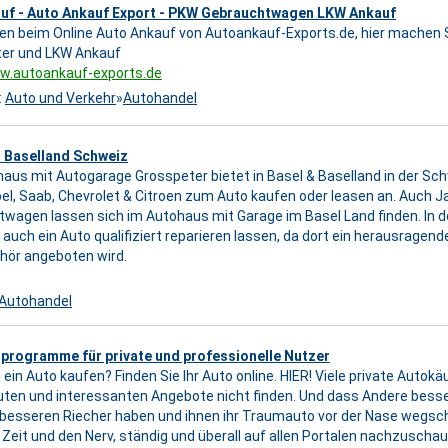
uf - Auto Ankauf Export - PKW Gebrauchtwagen LKW Ankauf
n beim Online Auto Ankauf von Autoankauf-Exports.de, hier machen 
ter und LKW Ankauf
ww.autoankauf-exports.de
:
Auto und Verkehr
»
Autohandel
 Baselland Schweiz
aus mit Autogarage Grosspeter bietet in Basel & Baselland in der Sch
el, Saab, Chevrolet & Citroen zum Auto kaufen oder leasen an. Auch
wagen lassen sich im Autohaus mit Garage im Basel Land finden. In 
auch ein Auto qualifiziert reparieren lassen, da dort ein herausragende
hör angeboten wird.
Autohandel
programme für private und professionelle Nutzer
 ein Auto kaufen? Finden Sie Ihr Auto online. HIER! Viele private Autokä
guten und interessanten Angebote nicht finden. Und dass Andere besse
besseren Riecher haben und ihnen ihr Traumauto vor der Nase wegs
 Zeit und den Nerv, ständig und überall auf allen Portalen nachzuscha