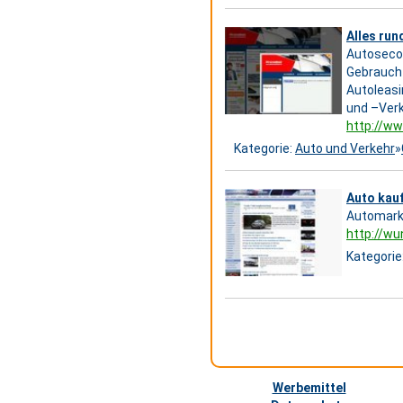
Alles ru
Autosecon
Gebraucht
Autoleasi
und –Verk
http://w
Kategorie:
Auto und Verkehr
»
Auto kauf
Automark
http://w
Kategorie
Werbemittel