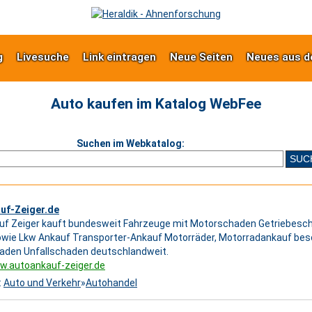
g
Livesuche
Link eintragen
Neue Seiten
Neues aus d
Auto kaufen im Katalog WebFee
Suchen im Webkatalog:
uf-Zeiger.de
f Zeiger kauft bundesweit Fahrzeuge mit Motorschaden Getriebesch
wie Lkw Ankauf Transporter-Ankauf Motorräder, Motorradankauf bes
aden Unfallschaden deutschlandweit.
w.autoankauf-zeiger.de
:
Auto und Verkehr
»
Autohandel