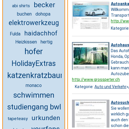
becker
Autoanka
abi shirts
Willkomme
buchen
dohopa
Transpor
elektrowerkzeug
http://w
Kategorie
haidachhof
Fulda
Heizkissen
hertig
Autohaus
hofer
Das Autoh
Honda, Op
HolidayExtras
Gebraucht
kann man 
katzenkratzbaum
Autozube
http://www.grosspeter.ch
monaco
Kategorie:
Auto und Verkehr
»
schwimmen
Autosuch
studiengang bwl
Sie wollen
wirklich 
urkunden
tapeteasy
auch den 
schon die
yourfans