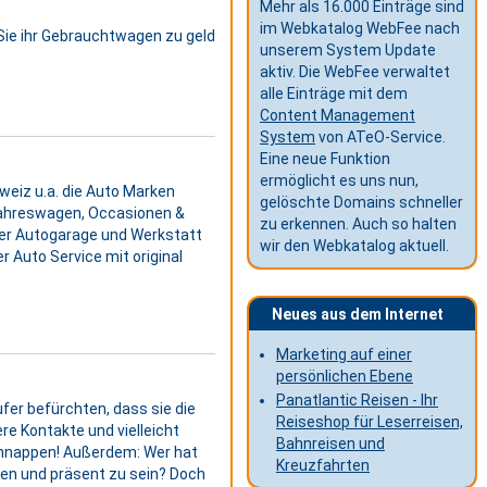
Mehr als 16.000 Einträge sind
im Webkatalog WebFee nach
Sie ihr Gebrauchtwagen zu geld
unserem System Update
aktiv. Die WebFee verwaltet
alle Einträge mit dem
Content Management
System
von ATeO-Service.
Eine neue Funktion
ermöglicht es uns nun,
weiz u.a. die Auto Marken
gelöschte Domains schneller
 Jahreswagen, Occasionen &
zu erkennen. Auch so halten
der Autogarage und Werkstatt
wir den Webkatalog aktuell.
r Auto Service mit original
Neues aus dem Internet
Marketing auf einer
persönlichen Ebene
Panatlantic Reisen - Ihr
ufer befürchten, dass sie die
Reiseshop für Leserreisen,
re Kontakte und vielleicht
Bahnreisen und
chnappen! Außerdem: Wer hat
Kreuzfahrten
uen und präsent zu sein? Doch