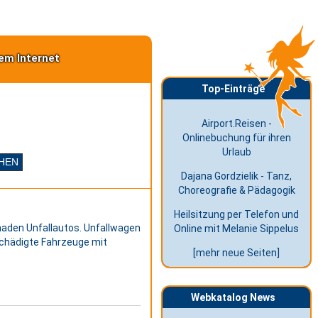
em Internet
Top-Einträge
Airport.Reisen -
Onlinebuchung für ihren
Urlaub
Dajana Gordzielik - Tanz,
Choreografie & Pädagogik
Heilsitzung per Telefon und
aden Unfallautos. Unfallwagen
Online mit Melanie Sippelus
chädigte Fahrzeuge mit
[mehr neue Seiten]
Webkatalog News