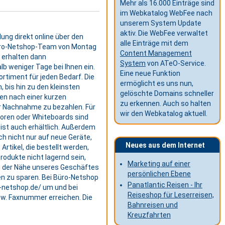
Mehr als 16.000 Einträge sind
im Webkatalog WebFee nach
unserem System Update
aktiv. Die WebFee verwaltet
ung direkt online über den
alle Einträge mit dem
 Büro-Netshop-Team von Montag
Content Management
d erhalten dann
System
von ATeO-Service.
alb weniger Tage bei Ihnen ein.
Eine neue Funktion
rtiment für jeden Bedarf. Die
ermöglicht es uns nun,
, bis hin zu den kleinsten
gelöschte Domains schneller
en nach einer kurzen
zu erkennen. Auch so halten
r Nachnahme zu bezahlen. Für
wir den Webkatalog aktuell.
toren oder Whiteboards sind
ist auch erhältlich. Außerdem
ch nicht nur auf neue Geräte,
Neues aus dem Internet
rtikel, die bestellt werden,
rodukte nicht lagernd sein,
Marketing auf einer
in der Nähe unseres Geschäftes
persönlichen Ebene
en zu sparen. Bei Büro-Netshop
Panatlantic Reisen - Ihr
o-netshop.de/ um und bei
Reiseshop für Leserreisen,
zw. Faxnummer erreichen. Die
Bahnreisen und
Kreuzfahrten