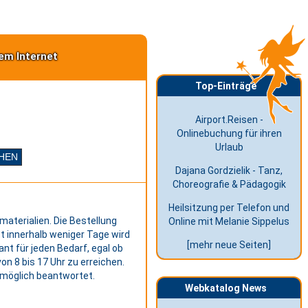
em Internet
Top-Einträge
Airport.Reisen -
Onlinebuchung für ihren
Urlaub
Dajana Gordzielik - Tanz,
Choreografie & Pädagogik
Heilsitzung per Telefon und
aterialien. Die Bestellung
Online mit Melanie Sippelus
t innerhalb weniger Tage wird
[mehr neue Seiten]
nt für jeden Bedarf, egal ob
von 8 bis 17 Uhr zu erreichen.
stmöglich beantwortet.
Webkatalog News