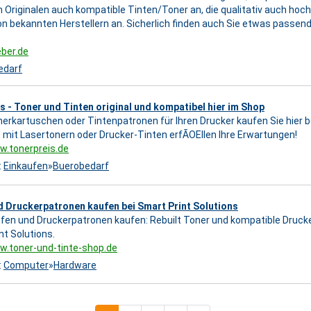
 Originalen auch kompatible Tinten/Toner an, die qualitativ auch hochw
on bekannten Herstellern an. Sicherlich finden auch Sie etwas passende
eber.de
edarf
s - Toner und Tinten original und kompatibel hier im Shop
erkartuschen oder Tintenpatronen für Ihren Drucker kaufen Sie hier be
 mit Lasertonern oder Drucker-Tinten erfÃOEllen Ihre Erwartungen!
w.tonerpreis.de
:
Einkaufen
»
Buerobedarf
 Druckerpatronen kaufen bei Smart Print Solutions
fen und Druckerpatronen kaufen: Rebuilt Toner und kompatible Drucke
nt Solutions.
w.toner-und-tinte-shop.de
:
Computer
»
Hardware