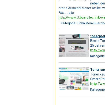
neben den
breite Auswahl dieser Artikel v
Fax, …. etc.
http://www.tt.buerotechnik-w
Kategorie:
Einkaufen
»
Buerob
tonerprei
Beste Ton
25 Jahren
http://ww
Kategorie
Toner und
Toner kau
Smart Pri
http://ww
Kategorie