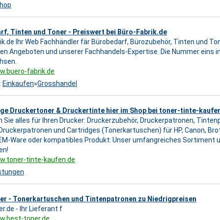
shop
f, Tinten und Toner - Preiswert bei Büro-Fabrik.de
ik.de Ihr Web Fachhändler fär Bürobedarf, Bürozubehör, Tinten und Tone
en Angeboten und unserer Fachhandels-Expertise. Die Nummer eins i
hsen.
w.buero-fabrik.de
:
Einkaufen
»
Grosshandel
e Druckertoner & Druckertinte hier im Shop bei toner-tinte-kaufe
en Sie alles für Ihren Drucker: Druckerzubehör, Druckerpatronen, Tinte
Druckerpatronen und Cartridges (Tonerkartuschen) für HP, Canon, Bro
EM-Ware oder kompatibles Produkt: Unser umfangreiches Sortiment u
en!
w.toner-tinte-kaufen.de
istungen
er - Tonerkartuschen und Tintenpatronen zu Niedrigpreisen
.de - Ihr Lieferant f
w.best-toner.de