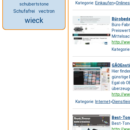
Kategorie:
Einkaufen
»
Online
schubertstone
Schufafrei
vectron
wieck
Bürobedar
Büro-Fabr
Preiswert
Mittelsac
http://ww
Kategorie
GÃOEnstig
Hier find
günstige 
Egal ob O
überzeug
http://ww
Kategorie:
Internet
»
Dienstle
Best-Ton
Best-Toner
http://ww