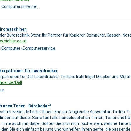
:
Computer
»
Internet
Büromaschinen
hler Bürotechnik Steyr. Ihr Partner für Kopierer, Computer, Kassen, No
w.bichler.co.at
:
Computer
»
Computerservice
kerpatronen für Laserdrucker
rpatronen für Dell Laserdrucker, Tintenstrahl Inkjet Drucker und Multi
oer.de/Dell
re
tronen Toner - Bürobedarf
echnik-weber.de bietet Ihnen eine umfangreiche Auswahl an Tinten, T
finden auf dieser Seite fast alle handelsüblichen Tinten, Toner und Pat
Tinte auch mit dabei. Sollten Sie sich nicht sicher sein, welche Tinte b
lden Sie sich einfach bei uns und wir helfen Ihnen gerne, die passende 