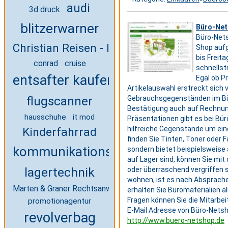
audi
3d druck
blitzerwarner
Büro-Net
Büro-Nets
Christian Reisen - Ihr Reisebüro in Bautze
Shop aufg
bis Freit
conrad
cruise
schnellstm
entsafter kaufen
Egal ob P
Artikelauswahl erstreckt sich v
flugscanner
Gebrauchsgegenständen im Bür
Bestätigung auch auf Rechnung
hausschuhe
it mod
Präsentationen gibt es bei Bü
hilfreiche Gegenstände um ein
Kinderfahrrad
finden Sie Tinten, Toner oder 
kommunikationssysteme
sondern bietet beispielsweise 
auf Lager sind, können Sie mit 
lagertechnik
oder überraschend vergriffen 
wohnen, ist es nach Absprache
Marten & Graner Rechtsanwälte
erhalten Sie Büromaterialien a
Fragen können Sie die Mitarbe
promotionagentur
E-Mail Adresse von Büro-Netsh
revolverbag
http://www.buero-netshop.de