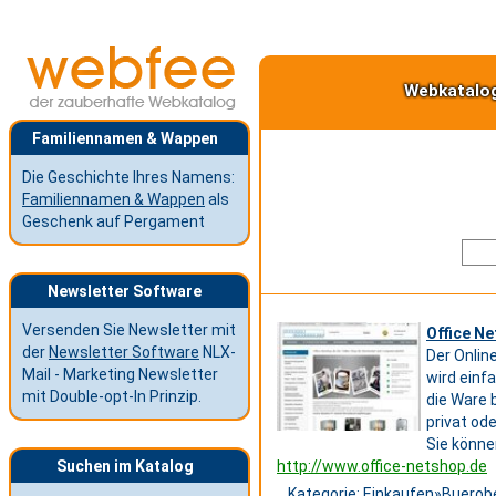
Webkatalo
Familiennamen & Wappen
Die Geschichte Ihres Namens:
Familiennamen & Wappen
als
Geschenk auf Pergament
Newsletter Software
Versenden Sie Newsletter mit
Office Ne
der
Newsletter Software
NLX-
Der Onlin
Mail - Marketing Newsletter
wird einf
mit Double-opt-In Prinzip.
die Ware 
privat ode
Sie könne
Suchen im Katalog
http://www.office-netshop.de
Kategorie:
Einkaufen
»
Buerob