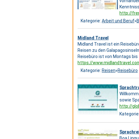
vorhanden
Kenntniss
http://fr
Kategorie:
Arbeit und Beruf
»
B
Midland Travel
Midland Travel ist ein Reisebür
Reisen zu den Galapagosinseln
Reisebüro ist von Montags bis
https://www.midlandtravel.co
Kategorie:
Reisen
»
Reisebüro
Sprachtra
Willkomme
sowie Spa
http://gl
Kategorie
Sprachrei
Boa Lingu