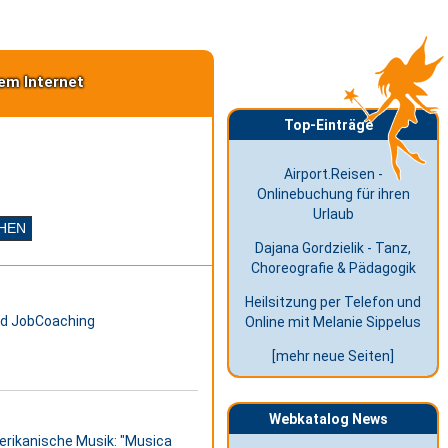
em Internet
Top-Einträge
Airport.Reisen -
Onlinebuchung für ihren
Urlaub
Dajana Gordzielik - Tanz,
Choreografie & Pädagogik
Heilsitzung per Telefon und
und JobCoaching
Online mit Melanie Sippelus
[mehr neue Seiten]
Webkatalog News
erikanische Musik: "Musica