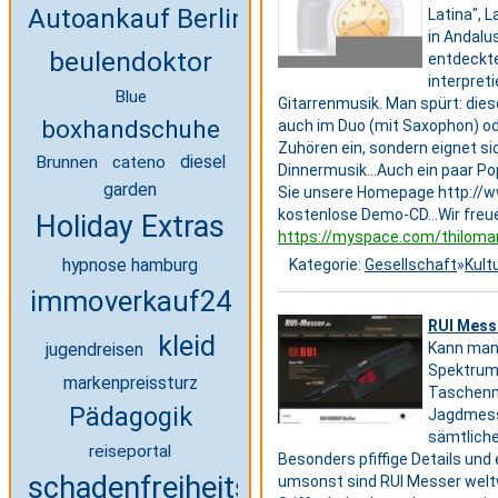
Autoankauf Berlin
Latina", 
in Andalu
beulendoktor
entdeckte
interpreti
Blue
Gitarrenmusik. Man spürt: diese 
boxhandschuhe
auch im Duo (mit Saxophon) ode
Zuhören ein, sondern eignet sic
Brunnen
cateno
diesel
Dinnermusik...Auch ein paar 
garden
Sie unsere Homepage http://www
kostenlose Demo-CD...Wir freue
Holiday Extras
https://myspace.com/thilom
hypnose hamburg
Kategorie:
Gesellschaft
»
Kult
immoverkauf24
RUI Mess
kleid
jugendreisen
Kann man 
Spektrum
markenpreissturz
Taschenme
Pädagogik
Jagdmesse
sämtliche
reiseportal
Besonders pfiffige Details un
schadenfreiheitsklasse
umsonst sind RUI Messer weltw