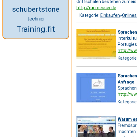
Griffschalen bestehen zumeist
schubertstone
http://rui-messer.de
Kategorie:
Einkaufen
»
Online
technici
Training.fit
Sprachen
Interkult
Portugies
http://ww
Kategorie
Sprachend
Anfrage
Sprachend
http://ww
Kategorie
Warum es
Fremdspra
möchten s