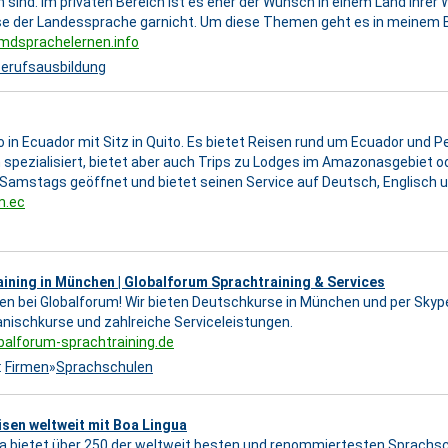
 sind. Im privaten Bereich ist es eher der Wunsch in einem Land Ihrer 
e der Landessprache garnicht. Um diese Themen geht es in meinem B
emdsprachelernen.info
erufsausbildung
o in Ecuador mit Sitz in Quito. Es bietet Reisen rund um Ecuador und Pe
 spezialisiert, bietet aber auch Trips zu Lodges im Amazonasgebiet 
 Samstags geöffnet und bietet seinen Service auf Deutsch, Englisch 
m.ec
ining in München | Globalforum Sprachtraining & Services
n bei Globalforum! Wir bieten Deutschkurse in München und per Skype
nischkurse und zahlreiche Serviceleistungen.
obalforum-sprachtraining.de
:
Firmen
»
Sprachschulen
sen weltweit mit Boa Lingua
a bietet über 250 der weltweit besten und renommiertesten Sprachsc