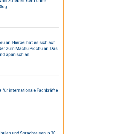
Wahl zu leben. Geht ohne
log.
ru an. Hierbei hat es sich auf
oder zum Machu Picchu an. Das
und Spanisch an.
 für internationale Fachkräfte
hulen und Sprachreisen in 30