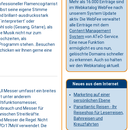
Mehr als 16.000 Einträge sind
rofessioneller Flamencogitarrist
im Webkatalog WebFee nach
elbst seine eigene Stimme
unserem System Update
nd brillant-ausdrucksstark
aktiv. Die WebFee verwaltet
 `interpretiert' oder
alle Einträge mit dem
hl solo (Gesang, Gitarre), als
Content Management
se Musik nicht nur zum
System
von ATeO-Service.
Hochzeiten, als
Eine neue Funktion
m Programm stehen...Besuchen
ermöglicht es uns nun,
chicken wir Ihnen gerne eine
gelöschte Domains schneller
zu erkennen. Auch so halten
wir den Webkatalog aktuell.
Neues aus dem Internet
RUI Messer umfasst ein breites
Marketing auf einer
st unter anderem
persönlichen Ebene
ltifunktionsmesser,
Panatlantic Reisen - Ihr
Gebrauch und Messer für
Reiseshop für Leserreisen,
anischen Streitkräfte.
Bahnreisen und
d Messer die Regel. Nicht
Kreuzfahrten
 7Cr17MoV verwendet. Die