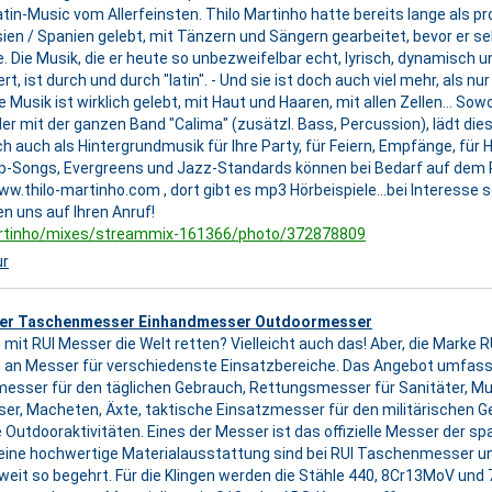
Latin-Music vom Allerfeinsten. Thilo Martinho hatte bereits lange als p
sien / Spanien gelebt, mit Tänzern und Sängern gearbeitet, bevor er s
. Die Musik, die er heute so unbezweifelbar echt, lyrisch, dynamisch u
ert, ist durch und durch "latin". - Und sie ist doch auch viel mehr, als nur
Musik ist wirklich gelebt, mit Haut und Haaren, mit allen Zellen... Sowo
r mit der ganzen Band "Calima" (zusätzl. Bass, Percussion), lädt die
h auch als Hintergrundmusik für Ihre Party, für Feiern, Empfänge, für 
Pop-Songs, Evergreens und Jazz-Standards können bei Bedarf auf de
.thilo-martinho.com , dort gibt es mp3 Hörbeispiele...bei Interesse s
n uns auf Ihren Anruf!
artinho/mixes/streammix-161366/photo/372878809
ur
er Taschenmesser Einhandmesser Outdoormesser
mit RUI Messer die Welt retten? Vielleicht auch das! Aber, die Marke 
 an Messer für verschiedenste Einsatzbereiche. Das Angebot umfas
sser für den täglichen Gebrauch, Rettungsmesser für Sanitäter, Mu
r, Macheten, Äxte, taktische Einsatzmesser für den militärischen 
 Outdooraktivitäten. Eines der Messer ist das offizielle Messer der sp
d eine hochwertige Materialausstattung sind bei RUI Taschenmesser un
eit so begehrt. Für die Klingen werden die Stähle 440, 8Cr13MoV und