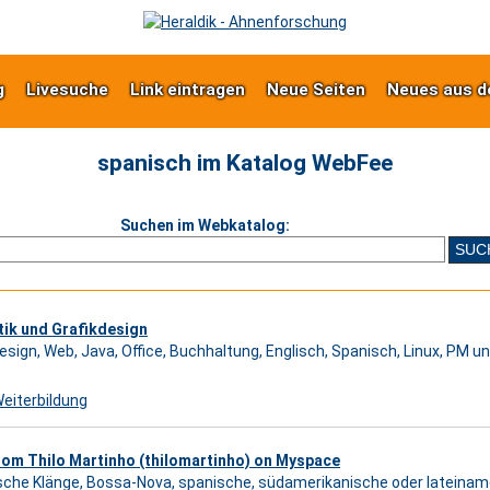
g
Livesuche
Link eintragen
Neue Seiten
Neues aus d
spanisch im Katalog WebFee
Suchen im Webkatalog:
tik und Grafikdesign
Design, Web, Java, Office, Buchhaltung, Englisch, Spanisch, Linux, PM 
eiterbildung
rom Thilo Martinho (thilomartinho) on Myspace
ische Klänge, Bossa-Nova, spanische, südamerikanische oder lateinam