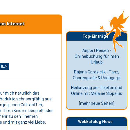
em Internet
Top-Einträge
Airport.Reisen -
Onlinebuchung für ihren
Urlaub
Dajana Gordzielik - Tanz,
Choreografie & Pädagogik
Heilsitzung per Telefon und
ür mich natürlich das
Online mit Melanie Sippelus
 Produkte sehr sorgfältig aus
[mehr neue Seiten]
n jeglichen Giftstoffen,
 Ihren Kindern bespielt oder
 mehr zu den Themen
Webkatalog News
und mit ganz viel Liebe.