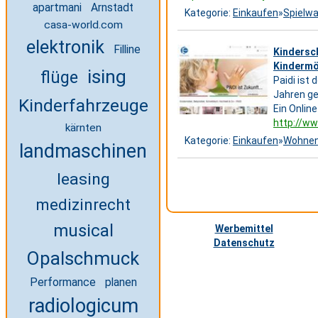
apartmani
Arnstadt
Kategorie:
Einkaufen
»
Spielw
casa-world.com
elektronik
Filline
Kindersc
Kindermöb
ising
flüge
Paidi ist
Jahren g
Kinderfahrzeuge
Ein Onlin
http://ww
kärnten
Kategorie:
Einkaufen
»
Wohne
landmaschinen
leasing
medizinrecht
musical
Werbemittel
Datenschutz
Opalschmuck
Performance
planen
radiologicum