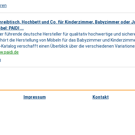
aren
hreibtisch, Hochbett und Co. für Kinderzimmer, Babyzimmer oder 
el: PAIDI ...
 der führende deutsche Hersteller für qualitativ hochwertige und sicher
ehört die Herstellung von Möbeln für das Babyzimmer und Kinderzi
e-Katalog verschafft einen Überblick über die verschiedenen Variationen
w.paidi.de
n
Impressum
Kontakt