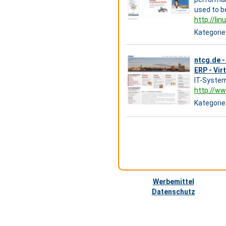
used to b
http://li
Kategorie
ntcg.de -
ERP - Vir
IT-System
http://ww
Kategorie
Werbemittel
Datenschutz