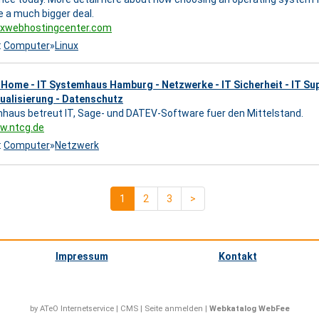
e a much bigger deal.
nuxwebhostingcenter.com
:
Computer
»
Linux
 Home - IT Systemhaus Hamburg - Netzwerke - IT Sicherheit - IT Su
tualisierung - Datenschutz
haus betreut IT, Sage- und DATEV-Software fuer den Mittelstand.
w.ntcg.de
:
Computer
»
Netzwerk
1
2
3
>
Impressum
Kontakt
by ATeO
Internetservice
|
CMS
|
Seite anmelden
|
Webkatalog WebFee