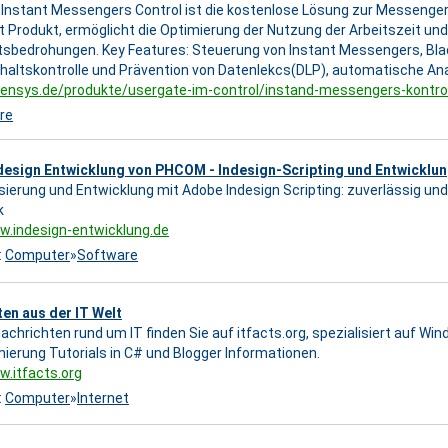
Instant Messengers Control ist die kostenlose Lösung zur Messenger
t Produkt, ermöglicht die Optimierung der Nutzung der Arbeitszeit un
tsbedrohungen. Key Features: Steuerung von Instant Messengers, Blac
nhaltskontrolle und Prävention von Datenlekcs(DLP), automatische An
tensys.de/produkte/usergate-im-control/instand-messengers-kontrol
re
design Entwicklung von PHCOM - Indesign-Scripting und Entwicklu
ierung und Entwicklung mit Adobe Indesign Scripting: zuverlässig u
k
w.indesign-entwicklung.de
:
Computer
»
Software
en aus der IT Welt
Nachrichten rund um IT finden Sie auf itfacts.org, spezialisiert auf 
erung Tutorials in C# und Blogger Informationen.
w.itfacts.org
:
Computer
»
Internet