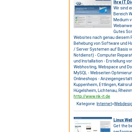
Ihre IT D
Wir sind 
Bereich W
Medium ve
Webanwend
Gutes Scr
Websites nach genau diesem Pri
Behebung von Software und Hard
/ Server Systemen auf Basis v
Notdienst) - Computer Reparat
und Installation - Erstellung v
Webhosting, Webspace und Domai
MySQL - Webseiten Optimieru
Onlineshops - Anzeigengestalt
Kuppenheim, Ettlingen, Kalrsru
Hügelsheim, Lichtenau, Rheinm
http://www.nk-it.de
Kategorie:
Internet
»
Webdesi
Linux We
Get the be
performan