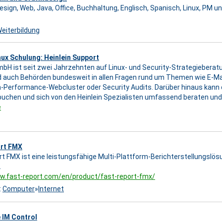
Design, Web, Java, Office, Buchhaltung, Englisch, Spanisch, Linux, PM 
eiterbildung
nux Schulung: Heinlein Support
mbH ist seit zwei Jahrzehnten auf Linux- und Security-Strategieberatun
auch Behörden bundesweit in allen Fragen rund um Themen wie E-Mail
h-Performance-Webcluster oder Security Audits. Darüber hinaus kann
 buchen und sich von den Heinlein Spezialisten umfassend beraten und
e
rt FMX
t FMX ist eine leistungsfähige Multi-Plattform-Berichterstellungslös
.
w.fast-report.com/en/product/fast-report-fmx/
:
Computer
»
Internet
 IM Control