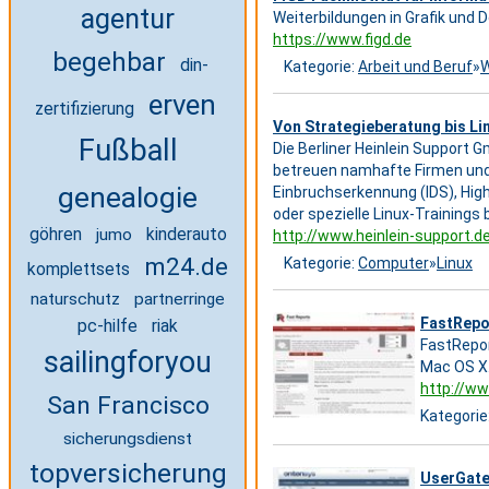
agentur
Weiterbildungen in Grafik und 
https://www.figd.de
begehbar
din-
Kategorie:
Arbeit und Beruf
»
W
erven
zertifizierung
Von Strategieberatung bis Li
Fußball
Die Berliner Heinlein Support G
betreuen namhafte Firmen und 
genealogie
Einbruchserkennung (IDS), Hig
oder spezielle Linux-Trainings
göhren
kinderauto
jumo
http://www.heinlein-support.d
m24.de
Kategorie:
Computer
»
Linux
komplettsets
naturschutz
partnerringe
FastRepo
pc-hilfe
riak
FastRepor
sailingforyou
Mac OS X
http://ww
San Francisco
Kategorie
sicherungsdienst
topversicherung
UserGate