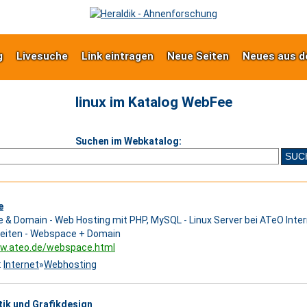
g
Livesuche
Link eintragen
Neue Seiten
Neues aus d
linux im Katalog WebFee
Suchen im Webkatalog:
e
& Domain - Web Hosting mit PHP, MySQL - Linux Server bei ATeO Inter
seiten - Webspace + Domain
ww.ateo.de/webspace.html
:
Internet
»
Webhosting
tik und Grafikdesign