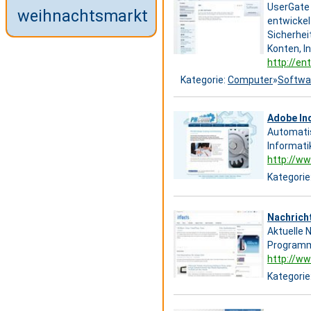
UserGate 
weihnachtsmarkt
entwickel
Sicherhei
Konten, I
http://en
Kategorie:
Computer
»
Softwa
Adobe In
Automatis
Informati
http://ww
Kategorie
Nachricht
Aktuelle 
Programmi
http://ww
Kategorie