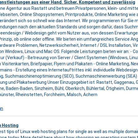
ienstleistungen aus einer Hand. Sicher, Kompetent und zuverlässig
eine Agentur aus Rastatt und betreuen Privatpersonen, klein- und mi
ebseiten, Online Shopsystemen, Printprodukte, Online Marketing wie 
rändert sich so schnell wie das Internet. Wir programmieren für Sie
ungen nach den aktuellen Standards und sorgen dafür, dass Suchma
eendesign / Webdesign geht vom Nutzer aus, von dessen Erwartunge
nzip, ob online oder offline. Wir bieten ein umfangreiches Service An
ware Problemen, Netzwerksicherheit, Internet / DSL Installation, Vire
on Windows, Linux und Mac OS. Folgende Leistungen bieten wir an: - C
ur (Verkauf) - Betreuung von Server / Client Systemen (Windows, Lin
on Visitenkarten, Briefpapier, Flyern und Plakaten - Online Marketing, N
ns - Erstellung eines Internetauftrittes inkl. individuelle Webdesign
ng, Suchmaschinenoptimierung (SEO), Suchmaschinenwerbung (SEA) 
ung und Plakatwerbung Unser Einzugsgebiet ist: Rastatt, Gaggenau, 
he, Baden-Baden, Sinzheim, Bühl, Oberkirch, Bühlertal, Ötigheim, Dur
ünster, Rheinstetten, Forchheim, Malsch, Achern
gn
b Hosting
st tips of Linux web hosting plans for single as well as multiple domain
ce today. More detail here about how choosing an operating system f