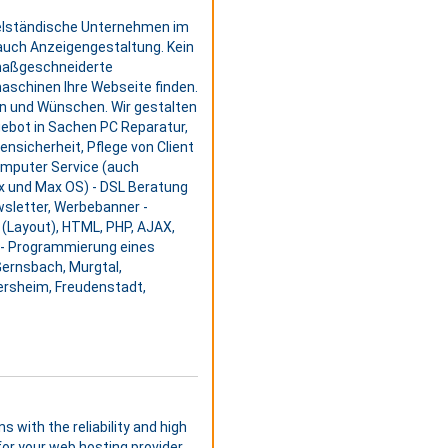
ttelständische Unternehmen im
auch Anzeigengestaltung. Kein
 maßgeschneiderte
schinen Ihre Webseite finden.
n und Wünschen. Wir gestalten
gebot in Sachen PC Reparatur,
nsicherheit, Pflege von Client
omputer Service (auch
ux und Max OS) - DSL Beratung
ewsletter, Werbebanner -
 (Layout), HTML, PHP, AJAX,
- Programmierung eines
Gernsbach, Murgtal,
mersheim, Freudenstadt,
s with the reliability and high
or your web hosting provider