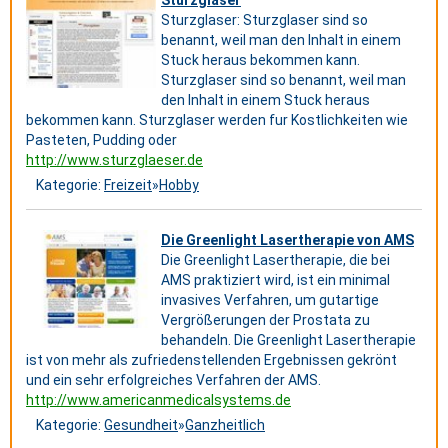
Sturzglaser
Sturzglaser: Sturzglaser sind so
benannt, weil man den Inhalt in einem
Stuck heraus bekommen kann.
Sturzglaser sind so benannt, weil man
den Inhalt in einem Stuck heraus
bekommen kann. Sturzglaser werden fur Kostlichkeiten wie
Pasteten, Pudding oder
http://www.sturzglaeser.de
Kategorie:
Freizeit
»
Hobby
Die Greenlight Lasertherapie von AMS
Die Greenlight Lasertherapie, die bei
AMS praktiziert wird, ist ein minimal
invasives Verfahren, um gutartige
Vergrößerungen der Prostata zu
behandeln. Die Greenlight Lasertherapie
ist von mehr als zufriedenstellenden Ergebnissen gekrönt
und ein sehr erfolgreiches Verfahren der AMS.
http://www.americanmedicalsystems.de
Kategorie:
Gesundheit
»
Ganzheitlich