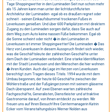
Tage Shoppingwetter in den Luminaden Seit nun schon mehr
als 15 Jahren kann man unter der lichtdurchfluteten
Architektur der Luminaden- egal ob es draußen regnet oder
schneit - seinen Einkaufsbummel trockenen Fußes in
Leverkusen genießen. Und über 600 Parkplätzen mit direktem
Zugang zu den Luminaden sorgen dafür, dass Sie auch auf
dem Weg zum Auto keine nassen Füße bekommen. Egal ob
die Sonne scheint oder nicht � in den Luminaden in
Leverkusen ist immer Shoppingwetter! Die Luminaden � Das
Herz von Leverkusen In diesem Ausspruch findet sich wieder,
was die Geschäftsleute der zahlreichen Geschäfte unter
dem Dach der Luminaden verbindet. Eine starke Identifikation
mit der Stadt Leverkusen und den Menschen die hier wohnen
� ihren Kunden. Auch die Lage im Herzen von Leverkusen
berechtigt zum Tragen dieses Titels. 1994 wurde mit dem
Umbau begonnen, der heute 60 Geschäfte zwischen der
Wöhlerstraße und der Fußgängerzonen mit seinem gläserne
Dach überspannt. Auf zwei Ebenen warten zahlreiche
Fachgeschäfte, Generalisten, Dienstleister und attraktive
Gastronomie darauf, von Ihnen entdeckt zu werden. Wir
freuen uns auf Ihren Besuch! Ihre Centermanagerin Katrin
Ecker vom Veranstaltungsbüro Werner Nolden aus