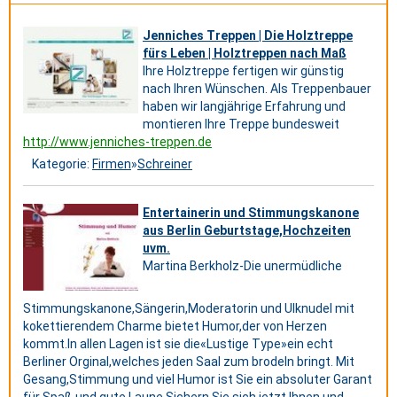
Jenniches Treppen | Die Holztreppe
fürs Leben | Holztreppen nach Maß
Ihre Holztreppe fertigen wir günstig
nach Ihren Wünschen. Als Treppenbauer
haben wir langjährige Erfahrung und
montieren Ihre Treppe bundesweit
http://www.jenniches-treppen.de
Kategorie:
Firmen
»
Schreiner
Entertainerin und Stimmungskanone
aus Berlin Geburtstage,Hochzeiten
uvm.
Martina Berkholz-Die unermüdliche
Stimmungskanone,Sängerin,Moderatorin und Ulknudel mit
kokettierendem Charme bietet Humor,der von Herzen
kommt.In allen Lagen ist sie die«Lustige Type»ein echt
Berliner Orginal,welches jeden Saal zum brodeln bringt. Mit
Gesang,Stimmung und viel Humor ist Sie ein absoluter Garant
für Spaß und gute Laune.Sichern Sie sich jetzt,Ihnen und