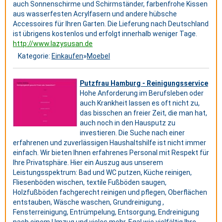
auch Sonnenschirme und Schirmständer, farbenfrohe Kissen
aus wasserfesten Acrylfasern und andere hübsche
Accessoires für Ihren Garten. Die Lieferung nach Deutschland
ist übrigens kostenlos und erfolgt innerhalb weniger Tage.
http://www.lazysusan.de
Kategorie:
Einkaufen
»
Moebel
Putzfrau Hamburg - Reinigungsservice
Hohe Anforderung im Berufsleben oder
auch Krankheit lassen es oft nicht zu,
das bisschen an freier Zeit, die man hat,
auch noch in den Hausputz zu
investieren. Die Suche nach einer
erfahrenen und zuverlässigen Haushaltshilfe ist nicht immer
einfach. Wir bieten Ihnen erfahrenes Personal mit Respekt für
Ihre Privatsphäre. Hier ein Auszug aus unserem
Leistungsspektrum: Bad und WC putzen, Küche reinigen,
Fliesenböden wischen, textile Fußböden saugen,
Holzfußböden fachgerecht reinigen und pflegen, Oberflächen
entstauben, Wäsche waschen, Grundreinigung ,
Fensterreinigung, Entrümpelung, Entsorgung, Endreinigung
nach einem Umzug und vieles mehr. Egal wie vielfältig Ihre