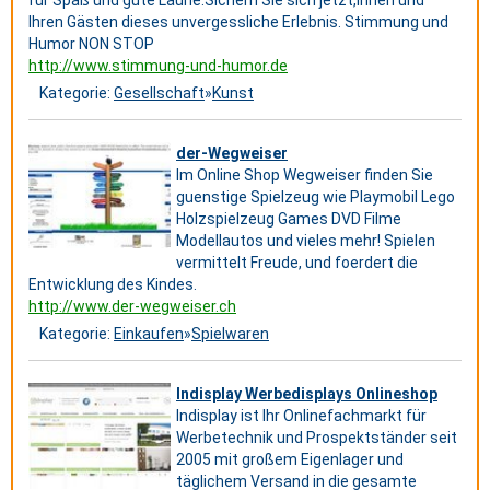
Ihren Gästen dieses unvergessliche Erlebnis. Stimmung und
Humor NON STOP
http://www.stimmung-und-humor.de
Kategorie:
Gesellschaft
»
Kunst
der-Wegweiser
Im Online Shop Wegweiser finden Sie
guenstige Spielzeug wie Playmobil Lego
Holzspielzeug Games DVD Filme
Modellautos und vieles mehr! Spielen
vermittelt Freude, und foerdert die
Entwicklung des Kindes.
http://www.der-wegweiser.ch
Kategorie:
Einkaufen
»
Spielwaren
Indisplay Werbedisplays Onlineshop
Indisplay ist Ihr Onlinefachmarkt für
Werbetechnik und Prospektständer seit
2005 mit großem Eigenlager und
täglichem Versand in die gesamte