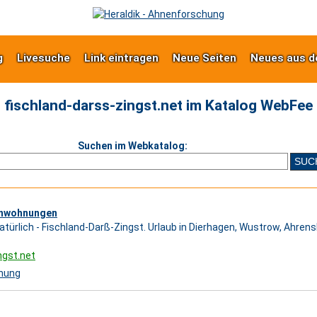
g
Livesuche
Link eintragen
Neue Seiten
Neues aus d
fischland-darss-zingst.net im Katalog WebFee
Suchen im Webkatalog:
ienwohnungen
ürlich - Fischland-Darß-Zingst. Urlaub in Dierhagen, Wustrow, Ahrens
ngst.net
nung