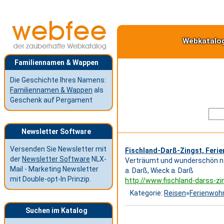
Webkatalo
Familiennamen & Wappen
Die Geschichte Ihres Namens:
Familiennamen & Wappen
als
Geschenk auf Pergament
Newsletter Software
Versenden Sie Newsletter mit
Fischland-Darß-Zingst, Fer
der
Newsletter Software
NLX-
Verträumt und wunderschön nat
Mail - Marketing Newsletter
a. Darß, Wieck a. Darß
mit Double-opt-In Prinzip.
http://www.fischland-darss-zi
Kategorie:
Reisen
»
Ferienwoh
Suchen im Katalog