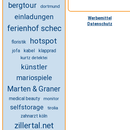
bergtour
dortmund
einladungen
Werbemittel
Datenschutz
ferienhof scheck
hotspot
floristik
jofa
kabel
klapprad
kurtz detektei
künstler
mariospiele
Marten & Graner Rechtsanwälte
medical beauty
monitor
selfstorage
tirolia
zahnarzt köln
zillertal.net