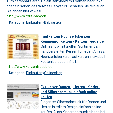
zum personalisieren. Ob ein Babybody mit Namen bedruckt
oder ein selbst gestaltetes Babyshirt. Schauen Sie rein auch
Sie finden hier etwas!
http://www.miis-baby.ch
Kategorie:
Einkaufen
»
Babyartikel
Taufkerzen Hochzeitskerzen
Kommunionkerzen - Kerzenfreude.de
Onlineshop mit großen Sortiment an
handverzierten Kerzen für jeden Anlass:
Hochzeitskerzen, Taufkerzen individuell
kostenlos beschriftet.
http://www.kerzenfreude.de
Kategorie:
Einkaufen
»
Onlineshop
Exklusiver Damen-, Herren- Kinder-
und Silberschmuck einfach online
kaufen
Eleganter Silberschmuck für Damen und
Herren in edlem Design einfach online
kaufen. Auch Kinderschmuck gibt es bei