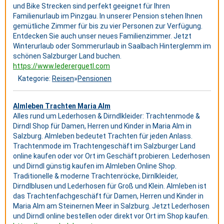
und Bike Strecken sind perfekt geeignet für Ihren
Familienurlaub im Pinzgau. In unserer Pension stehen Ihnen
gemütliche Zimmer für bis zu vier Personen zur Verfügung.
Entdecken Sie auch unser neues Familienzimmer. Jetzt
Winterurlaub oder Sommerurlaub in Saalbach Hinterglemm im
schönen Salzburger Land buchen.
https://www.ledererguetl.com
Kategorie:
Reisen
»
Pensionen
Almleben Trachten Maria Alm
Alles rund um Lederhosen & Dirndlkleider: Trachtenmode &
Dirndl Shop für Damen, Herren und Kinder in Maria Alm in
Salzburg. Almleben bedeutet Trachten für jeden Anlass.
Trachtenmode im Trachtengeschäft im Salzburger Land
online kaufen oder vor Ort im Geschäft probieren. Lederhosen
und Dirndl günstig kaufen im Almleben Online Shop.
Traditionelle & moderne Trachtenröcke, Dirnlkleider,
Dirndlblusen und Lederhosen für Groß und Klein. Almleben ist
das Trachtenfachgeschäft für Damen, Herren und Kinder in
Maria Alm am Steinernen Meer in Salzburg. Jetzt Lederhosen
und Dirndl online bestellen oder direkt vor Ort im Shop kaufen.