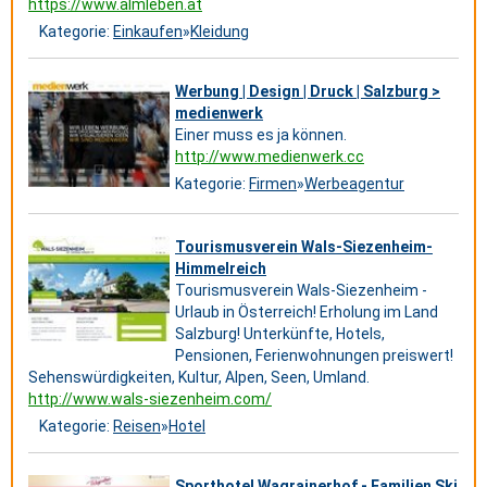
https://www.almleben.at
Kategorie:
Einkaufen
»
Kleidung
Werbung | Design | Druck | Salzburg >
medienwerk
Einer muss es ja können.
http://www.medienwerk.cc
Kategorie:
Firmen
»
Werbeagentur
Tourismusverein Wals-Siezenheim-
Himmelreich
Tourismusverein Wals-Siezenheim -
Urlaub in Österreich! Erholung im Land
Salzburg! Unterkünfte, Hotels,
Pensionen, Ferienwohnungen preiswert!
Sehenswürdigkeiten, Kultur, Alpen, Seen, Umland.
http://www.wals-siezenheim.com/
Kategorie:
Reisen
»
Hotel
Sporthotel Wagrainerhof - Familien Ski