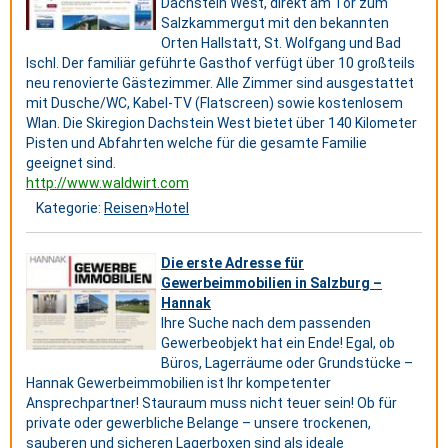
Dachstein West, direkt am Tor zum
Salzkammergut mit den bekannten
Orten Hallstatt, St. Wolfgang und Bad
Ischl. Der familiär geführte Gasthof verfügt über 10 großteils
neu renovierte Gästezimmer. Alle Zimmer sind ausgestattet
mit Dusche/WC, Kabel-TV (Flatscreen) sowie kostenlosem
Wlan. Die Skiregion Dachstein West bietet über 140 Kilometer
Pisten und Abfahrten welche für die gesamte Familie
geeignet sind.
http://www.waldwirt.com
Kategorie:
Reisen
»
Hotel
Die erste Adresse für
Gewerbeimmobilien in Salzburg –
Hannak
Ihre Suche nach dem passenden
Gewerbeobjekt hat ein Ende! Egal, ob
Büros, Lagerräume oder Grundstücke –
Hannak Gewerbeimmobilien ist Ihr kompetenter
Ansprechpartner! Stauraum muss nicht teuer sein! Ob für
private oder gewerbliche Belange – unsere trockenen,
sauberen und sicheren Lagerboxen sind als ideale