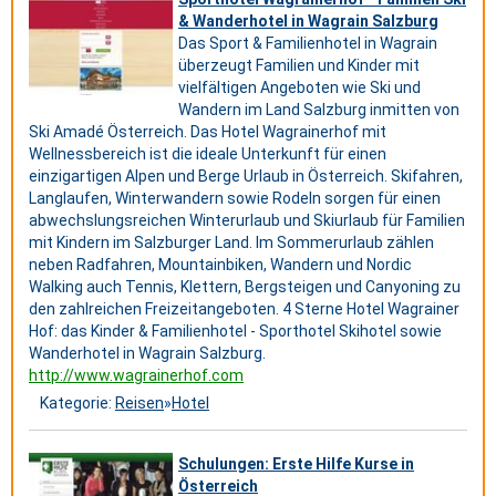
& Wanderhotel in Wagrain Salzburg
Das Sport & Familienhotel in Wagrain
überzeugt Familien und Kinder mit
vielfältigen Angeboten wie Ski und
Wandern im Land Salzburg inmitten von
Ski Amadé Österreich. Das Hotel Wagrainerhof mit
Wellnessbereich ist die ideale Unterkunft für einen
einzigartigen Alpen und Berge Urlaub in Österreich. Skifahren,
Langlaufen, Winterwandern sowie Rodeln sorgen für einen
abwechslungsreichen Winterurlaub und Skiurlaub für Familien
mit Kindern im Salzburger Land. Im Sommerurlaub zählen
neben Radfahren, Mountainbiken, Wandern und Nordic
Walking auch Tennis, Klettern, Bergsteigen und Canyoning zu
den zahlreichen Freizeitangeboten. 4 Sterne Hotel Wagrainer
Hof: das Kinder & Familienhotel - Sporthotel Skihotel sowie
Wanderhotel in Wagrain Salzburg.
http://www.wagrainerhof.com
Kategorie:
Reisen
»
Hotel
Schulungen: Erste Hilfe Kurse in
Österreich