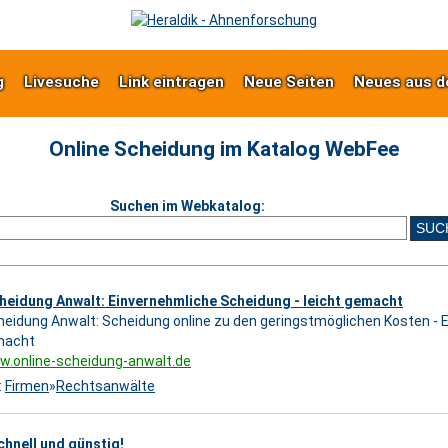
g
Livesuche
Link eintragen
Neue Seiten
Neues aus d
Online Scheidung im Katalog WebFee
Suchen im Webkatalog:
heidung Anwalt: Einvernehmliche Scheidung - leicht gemacht
heidung Anwalt: Scheidung online zu den geringstmöglichen Kosten -
macht
w.online-scheidung-anwalt.de
:
Firmen
»
Rechtsanwälte
chnell und günstig!