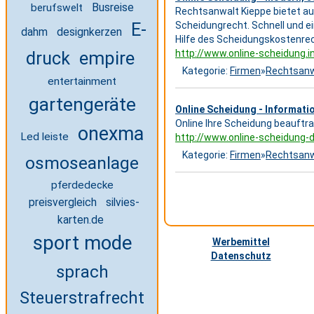
Busreise
berufswelt
Rechtsanwalt Kieppe bietet a
Scheidungrecht. Schnell und ei
E-
dahm
designkerzen
Hilfe des Scheidungskostenre
http://www.online-scheidung.i
empire
druck
Kategorie:
Firmen
»
Rechtsanw
entertainment
gartengeräte
Online Scheidung - Informati
Online Ihre Scheidung beauftr
onexma
Led leiste
http://www.online-scheidung-
Kategorie:
Firmen
»
Rechtsanw
osmoseanlage
pferdedecke
silvies-
preisvergleich
karten.de
sport mode
Werbemittel
Datenschutz
sprach
Steuerstrafrecht