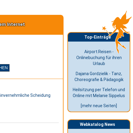
em Internet
Top-Einträge
Airport.Reisen -
Onlinebuchung für ihren
Urlaub
Dajana Gordzielik - Tanz,
Choreografie & Pädagogik
Heilsitzung per Telefon und
 Einvernehmliche Scheidung
Online mit Melanie Sippelus
[mehr neue Seiten]
Webkatalog News