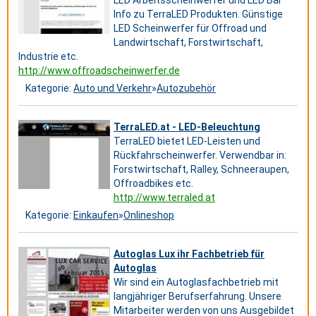
LED Arbeitsscheinwerfer und LED Bar
Info zu TerraLED Produkten. Günstige
LED Scheinwerfer für Offroad und
Landwirtschaft, Forstwirtschaft,
Industrie etc.
http://www.offroadscheinwerfer.de
Kategorie:
Auto und Verkehr
»
Autozubehör
TerraLED.at - LED-Beleuchtung
TerraLED bietet LED-Leisten und
Rückfahrscheinwerfer. Verwendbar in:
Forstwirtschaft, Ralley, Schneeraupen,
Offroadbikes etc.
http://www.terraled.at
Kategorie:
Einkaufen
»
Onlineshop
Autoglas Lux ihr Fachbetrieb für
Autoglas
Wir sind ein Autoglasfachbetrieb mit
langjähriger Berufserfahrung. Unsere
Mitarbeiter werden von uns Ausgebildet