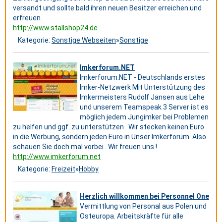
versandt und sollte bald ihren neuen Besitzer erreichen und
erfreuen.
http://www.stallshop24.de
Kategorie:
Sonstige Webseiten
»
Sonstige
Imkerforum.NET
Imkerforum.NET - Deutschlands erstes
Imker-Netzwerk Mit Unterstützung des
Imkermeisters Rudolf Jansen aus Lehe
und unserem Teamspeak 3 Server ist es
möglich jedem Jungimker bei Problemen
zu helfen und ggf. zu unterstützen . Wir stecken keinen Euro
in die Werbung, sondern jeden Euro in Unser Imkerforum. Also
schauen Sie doch mal vorbei . Wir freuen uns !
http://www.imkerforum.net
Kategorie:
Freizeit
»
Hobby
Herzlich willkommen bei Personnel One
Vermittlung von Personal aus Polen und
Osteuropa. Arbeitskräfte für alle