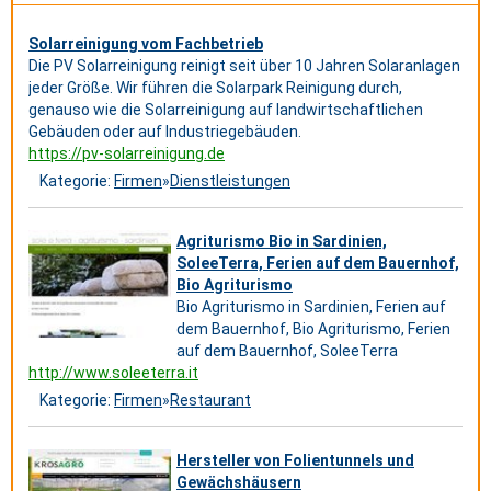
Solarreinigung vom Fachbetrieb
Die PV Solarreinigung reinigt seit über 10 Jahren Solaranlagen
jeder Größe. Wir führen die Solarpark Reinigung durch,
genauso wie die Solarreinigung auf landwirtschaftlichen
Gebäuden oder auf Industriegebäuden.
https://pv-solarreinigung.de
Kategorie:
Firmen
»
Dienstleistungen
Agriturismo Bio in Sardinien,
SoleeTerra, Ferien auf dem Bauernhof,
Bio Agriturismo
Bio Agriturismo in Sardinien, Ferien auf
dem Bauernhof, Bio Agriturismo, Ferien
auf dem Bauernhof, SoleeTerra
http://www.soleeterra.it
Kategorie:
Firmen
»
Restaurant
Hersteller von Folientunnels und
Gewächshäusern