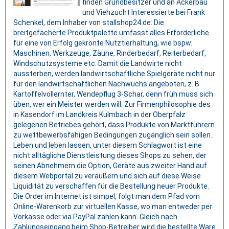
finden Grundbesitzer und an Ackerbau
und Viehzucht Interessierte bei Frank
Schenkel, dem Inhaber von stallshop24.de. Die
breitgefächerte Produktpalette umfasst alles Erforderliche
für eine von Erfolg gekrönte Nutztierhaltung, wie bspw.
Maschinen, Werkzeuge, Zäune, Rinderbedarf, Reiterbedarf,
Windschutzsysteme etc. Damit die Landwirte nicht
aussterben, werden landwirtschaftliche Spielgeräte nicht nur
für den landwirtschaftlichen Nachwuchs angeboten, z. B.
Kartoffelvollernter, Wendepflug 3-Schar, denn früh muss sich
üben, wer ein Meister werden will. Zur Firmenphilosophie des
in Kasendorf im Landkreis Kulmbach in der Oberpfalz
gelegenen Betriebes gehört, dass Produkte von Marktführern
zu wettbewerbsfähigen Bedingungen zugänglich sein sollen.
Leben und leben lassen, unter diesem Schlagwort ist eine
nicht alltägliche Dienstleistung dieses Shops zu sehen, der
seinen Abnehmern die Option, Geräte aus zweiter Hand auf
diesem Webportal zu veräußern und sich auf diese Weise
Liquidität zu verschaffen für die Bestellung neuer Produkte.
Die Order im Internet ist simpel, folgt man dem Pfad vom
Online-Warenkorb zur virtuellen Kasse, wo man entweder per
Vorkasse oder via PayPal zahlen kann. Gleich nach
Zahlungseingang beim Shop-Betreiber wird die bestellte Ware